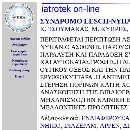
ΣΥΝΔΡΟΜΟ LESCH-NYH
Κ. ΤΣΟΥΜΑΚΑΣ
,
Μ. ΚΥΠΡΗΣ
ΠΕΡΙΓΡΑΦΕΤΑΙ ΠΕΡΙΠΤΩΣΗ Α
Αρχική σελίδα
Αναζήτηση
NYHAN.Ο ΑΣΘΕΝΗΣ ΠΑΡΟΥΣΙ
Εγκεκριμένα
ΠΑΡΑΛΥΣΗ ΚΑΙ ΠΑΡΑΔΟΞΗ Σ
περιοδικά
ΚΑΙ ΑΥΤΟΚΑΤΑΣΤΡΟΦΗΣ.Η Δ
Κατάλογος
περιοδικών
ΟΥΡΙΚΟΥ ΟΞΕΟΣ ΚΑΙ ΤΗΝ ΠΛ
Κάλυψη βάσης
ΕΡΥΘΡΟΚΥΤΤΑΡΑ .Η ΑΝΤΙΜΕ
E-mail
ΣΤΕΡΗΣΗ ΠΟΡΙΝΩΝ ΚΑΙΤΗ Χ
ΑΝΑΣΚΟΠΗΣΗ ΤΗΣ ΒΙΒΛΙΟΓΡ
ΜΗΧΑΝΙΣΜΟ,ΤΗΝ ΚΛΙΝΙΚΗ ΕΙ
ΜΕΛΛΟΝΤΙΚΕΣ ΠΡΟΟΠΤΙΚΕΣ 
Λέξεις-κλειδιά:
ΕΝΔΙΑΦΕΡΟΥΣΑ
ΝΗΠΙΟ
,
DIAZEPAM
,
ΑΡΡΕΝ
,
Δ