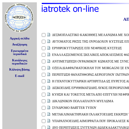
Α
ΔΕΣΜΟΠΛΑΣΤΙΚΟ ΚΑΚΟΗΘΕΣ ΜΕΛΑΝΩΜΑ ΜΕ Χ
Αρχική σελίδα
ΑΥΤΟΜΑΤΟΣ ΡΗΞΙΣ ΤΗΣ ΟΥΡΟΔΟΧΟΥ ΚΥΣΤΕΩΣ ΕΠ
Αναζήτηση
ΕΡΥΘΡΟΚΥΤΤΑΡΩΣΙΣ ΕΠΙ ΝΕΦΡΙΚΗΣ ΚΥΣΤΕΩΣ
Εγκεκριμένα
περιοδικά
ΕΝΑΛΛΑΣΣΟΜΕΝΟΣ ΣΚΕΛΙΚΟΣ ΑΠΟΚΛΕΙΣΜΟΣ ΦΑΣ
Κατάλογος
ΑΝΤΙΜΕΤΩΠΙΣΗ ΟΥΡΑΙΜΙΚΟΥ ΚΩΜΑΤΟΣ ΜΕ ΣΥΝΕ
περιοδικών
ΟΞΕΙΑ ΔΙΑΦΡΑΓΜΑΤΟΚΗΛΗ ΤΟΥ MORGAGNI ΣΕ Ε
Κάλυψη βάσης
ΠΕΡΙΠΤΩΣΗ ΘΑΝΑΤΗΦΟΡΑΣ ΑΕΡΙΟΓΟΝΟΥ ΓΑΓΓΡΑ
E-mail
Η ΓΙΓΑΝΤΟΚΥΤΤΑΡΙΚΗ ΑΡΤΗΡΙΤΙΔΑ ΩΣ ΠΥΡΕΤΟΣ Α
ΔΙΣΚΟΕΙΔΗΣ ΕΡΥΘΗΜΑΤΩΔΗΣ ΛΥΚΟΣ ΠΕΡΙΟΡΙΖΟΜ
ΚΥΗΣΗ ΚΑΙ ΤΟΚΕΤΟΣ ΜΕΤΑ ΑΠΟ ΕΠΙΤΥΧΗ ΝΕΦΡ
ΔΙΚΛΩΝΙΚΟΝ ΠΟΛΛΑΠΛΟΥΝ ΜΥΕΛΩΜΑ
ΣΥΝΔΡΟΜΟ BARTTER ΤΥΠΟΥ
ΜΕΤΑΚΛΙΜΑΚΤΗΡΙΑΚΗ ΓΑΛΑΚΤΟΕΙΔΗΣ ΕΚΚΡΙΣΗ
ΥΠΑΡΑΧΝΟΕΙΔΗΣ ΑΙΜΟΡΡΑΓΙΑ ΠΟΥ ΠΡΟΚΑΛΕΣΕ 
ΔΥΟ ΠΕΡΙΠΤΩΣΕΙΣ ΣΥΓΓΕΝΩΝ ΔΩΔΕΚΑΔΑΚΤΥΛΙΚΩ