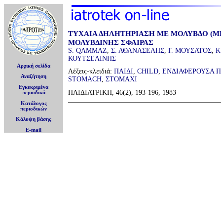
ΤΥΧΑΙΑ ΔΗΛΗΤΗΡΙΑΣΗ ΜΕ ΜΟΛΥΒΔΟ (Μ
ΜΟΛΥΒΔΙΝΗΣ ΣΦΑΙΡΑΣ
S. QAMMAZ
,
Σ. ΑΘΑΝΑΣΕΛΗΣ
,
Γ. ΜΟΥΣΑΤΟΣ
,
Κ
ΚΟΥΤΣΕΛΙΝΗΣ
Αρχική σελίδα
Λέξεις-κλειδιά:
ΠΑΙΔΙ
,
CHILD
,
ΕΝΔΙΑΦΕΡΟΥΣΑ 
Αναζήτηση
STOMACH
,
ΣΤΟΜΑΧΙ
Εγκεκριμένα
ΠΑΙΔΙΑΤΡΙΚΗ, 46(2), 193-196, 1983
περιοδικά
Κατάλογος
περιοδικών
Κάλυψη βάσης
E-mail