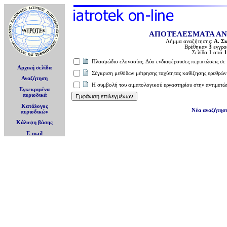
ΑΠΟΤΕΛΕΣΜΑΤΑ Α
Λήμμα αναζήτησης:
Α. Σ
Βρέθηκαν
3
εγγρα
Σελίδα
1
από
1
Πλασμώδιο ελονοσίας. Δύο ενδιαφέρουσες περιπτώσεις σε
Αρχική σελίδα
Σύγκριση μεθόδων μέτρησης ταχύτητας καθίζησης ερυθρών 
Αναζήτηση
Η συμβολή του αιματολογικού εργαστηρίου στην αντιμετώ
Εγκεκριμένα
περιοδικά
Κατάλογος
Νέα αναζήτησ
περιοδικών
Κάλυψη βάσης
E-mail