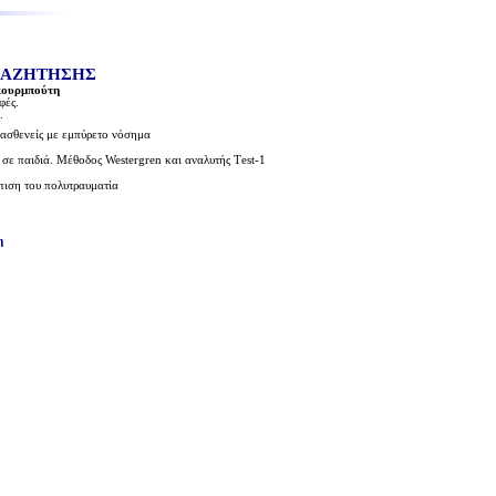
ΝΑΖΗΤΗΣΗΣ
κουρμπούτη
φές.
.
 ασθενείς με εμπύρετο νόσημα
σε παιδιά. Μέθοδος Westergren και αναλυτής Τest-1
πιση του πολυτραυματία
η