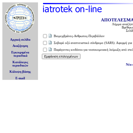
ΑΠΟΤΕΛΕΣΜΑ
Λήμμα αναζήτ
Βρέθηκ
Σελί
Βιομεμβράνες-Ανθρωπος-Περιβάλλον
Αρχική σελίδα
Σοβαρό οξύ αναπνευστικό σύνδρομο (SARS). Αφορμή για 
Αναζήτηση
Παράγοντες κινδύνου για νοσοκομειακή λοίμωξη από στελ
Εγκεκριμένα
περιοδικά
Κατάλογος
Νέα 
περιοδικών
Κάλυψη βάσης
E-mail