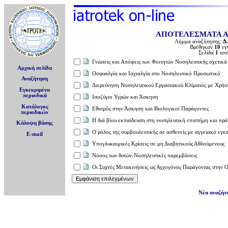
ΑΠΟΤΕΛΕΣΜΑΤΑ 
Λήμμα αναζήτησης:
Δ
Βρέθηκαν
10
εγ
Σελίδα
1
απ
Γνώσεις και Απόψεις των Φοιτητών Νοσηλευτικής σχετικά
Αρχική σελίδα
Οσφυαλγία και Ισχιαλγία στο Νοσηλευτικό Προσωπικό
Αναζήτηση
Διερεύνηση Νοσηλευτικού Εργασιακού Κλίματος με Χρήση
Εγκεκριμένα
περιοδικά
Ισοζύγιο Υγρών και Άσκηση
Κατάλογος
Eθισμός στην Άσκηση και Βιολογικοί Παράγοντες
περιοδικών
Η διά βίου εκπαίδευση στη νοσηλευτική επιστήμη και πρ
Κάλυψη βάσης
Ο ρόλος της συμβουλευτικής σε ασθενείς με αγγειακό εγκε
E-mail
Υπογλυκαιμικές Κρίσεις σε μη Διαβητικούς Αθλούμενους
Νόσος των δυτών-Νοσηλευτικές παρεμβάσεις
Oι Συχνές Μετακινήσεις ως Αγχογόνος Παράγοντας στην 
Νέα αναζήτ