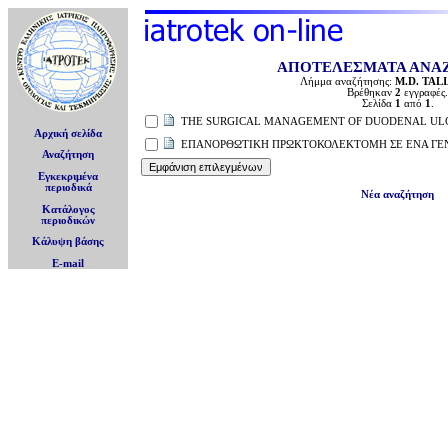
ΑΠΟΤΕΛΕΣΜΑΤΑ ΑΝΑ
Λήμμα αναζήτησης:
M.D. TA
Βρέθηκαν
2
εγγραφές.
Σελίδα
1
από
1
.
THE SURGICAL MANAGEMENT OF DUODENAL ULCE
Αρχική σελίδα
ΕΠΑΝΟΡΘΩΤΙΚΗ ΠΡΩΚΤΟΚΟΛΕΚΤΟΜΗ ΣΕ ΕΝΑ ΓΕ
Αναζήτηση
Εγκεκριμένα
περιοδικά
Νέα αναζήτηση
Κατάλογος
περιοδικών
Κάλυψη βάσης
E-mail