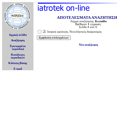
ΑΠΟΤΕΛΕΣΜΑΤΑ ΑΝΑΖΗΤΗΣ
Λήμμα αναζήτησης:
Κωπαΐδα
Βρέθηκαν
1
εγγραφές.
Σελίδα
1
από
1
.
Ιατρική ορολογία, Νεοελληνικός διαφωτισμός
Αρχική σελίδα
Αναζήτηση
Νέα αναζήτηση
Εγκεκριμένα
περιοδικά
Κατάλογος
περιοδικών
Κάλυψη βάσης
E-mail