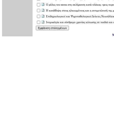
Ο ρόλος του stress στη σκλήρυνση κατά πλάκας: τρεις πε
H κατάθλιψη στους ηλικιωμένους και η αντιμετώπισή της
Επιδημιολογικοί και Ψυχοπαθολογικοί Δείκτες Νεοσύλλ
Iνομυαλγία και σύνδρομο χρoνίας κόπωσης σε παιδιά και
Ν