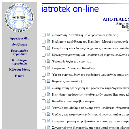
ΑΠΟΤΕΛΕΣ
Λήμμα αν
Βρέθ
Σ
Συννόσηση: Κατάθλιψη με νευρολογικές παθήσεις
Αρχική σελίδα
H κλίμακα κατάθλιψης του Hamilton: Mορφές, εφαρμογές 
Αναζήτηση
Επικράτηση και κλινικές συσχετίσεις του αυτοκτονικού ιδ
Εγκεκριμένα
περιοδικά
Iδεοψυχαναγκαστική και καταθλιπτική συμπτωματολογία σ
Κατάλογος
Ψυχοπαθολογία του καρκίνου
περιοδικών
Στεφανιαία Νόσος και Κατάθλιψη
Κάλυψη βάσης
Ύφεση συμπτωμάτων του συνδρόμου ινομυαλγίας στους επ
E-mail
Καρκίνος και κατάθλιψη
Συστηματική προσέγγιση του ρόλου των ψυχολογικών παρα
Η επίδραση πρόσφατων καταθλιπτικών επεισοδίων στον 
Κατάθλιψη και παραβατικότητα
Yπνηλία και αίσθημα κόπωσης στην κατάθλιψη. Θεραπευτ
O ρόλος των ψυχοκοινωνικών παραγόντων σε παιδιά με χρ
Συγκριτική μελέτη νευροψυχολογικών και ορμονικών παρα
Συννοσηρότητα διαταραχών της προσωπικότητας σε εξωτερ