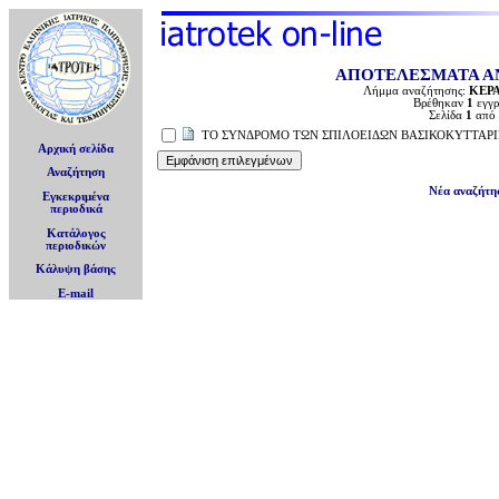
ΑΠΟΤΕΛΕΣΜΑΤΑ Α
Λήμμα αναζήτησης:
ΚΕΡ
Βρέθηκαν
1
εγγρ
Σελίδα
1
από
ΤΟ ΣΥΝΔΡΟΜΟ ΤΩΝ ΣΠΙΛΟΕΙΔΩΝ ΒΑΣΙΚΟΚΥΤΤΑΡΙ
Αρχική σελίδα
Αναζήτηση
Νέα αναζήτη
Εγκεκριμένα
περιοδικά
Κατάλογος
περιοδικών
Κάλυψη βάσης
E-mail