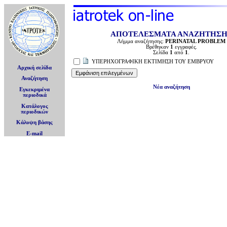
ΑΠΟΤΕΛΕΣΜΑΤΑ ΑΝΑΖΗΤΗΣ
Λήμμα αναζήτησης:
PERINATAL PROBLEM
Βρέθηκαν
1
εγγραφές.
Σελίδα
1
από
1
.
ΥΠΕΡΗΧΟΓΡΑΦΙΚΗ ΕΚΤΙΜΗΣΗ ΤΟΥ ΕΜΒΡΥΟΥ
Αρχική σελίδα
Αναζήτηση
Νέα αναζήτηση
Εγκεκριμένα
περιοδικά
Κατάλογος
περιοδικών
Κάλυψη βάσης
E-mail