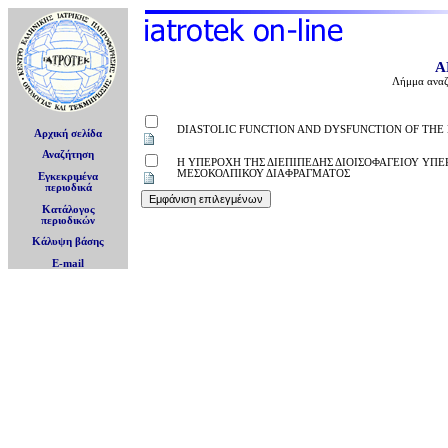
Α
Λήμμα αναζ
DIASTOLIC FUNCTION AND DYSFUNCTION OF TH
Αρχική σελίδα
Αναζήτηση
Η ΥΠΕΡΟΧΗ ΤΗΣ ΔΙΕΠΙΠΕΔΗΣ ΔΙΟΙΣΟΦΑΓΕΙΟΥ ΥΠ
ΜΕΣΟΚΟΛΠΙΚΟΥ ΔΙΑΦΡΑΓΜΑΤΟΣ
Εγκεκριμένα
περιοδικά
Κατάλογος
περιοδικών
Κάλυψη βάσης
E-mail