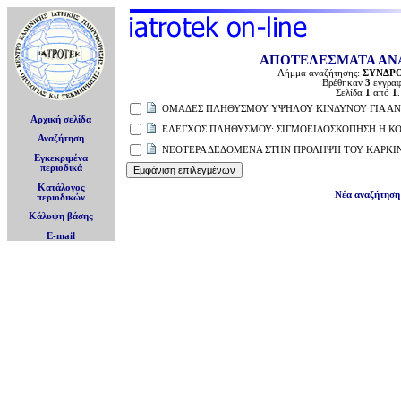
ΑΠΟΤΕΛΕΣΜΑΤΑ ΑΝ
Λήμμα αναζήτησης:
ΣΥΝΔΡ
Βρέθηκαν
3
εγγραφ
Σελίδα
1
από
1
.
ΟΜΑΔΕΣ ΠΛΗΘΥΣΜΟΥ ΥΨΗΛΟΥ ΚΙΝΔΥΝΟΥ ΓΙΑ ΑΝ
Αρχική σελίδα
ΕΛΕΓΧΟΣ ΠΛΗΘΥΣΜΟΥ: ΣΙΓΜΟΕΙΔΟΣΚΟΠΗΣΗ Η Κ
Αναζήτηση
ΝΕΟΤΕΡΑ ΔΕΔΟΜΕΝΑ ΣΤΗΝ ΠΡΟΛΗΨΗ ΤΟΥ ΚΑΡΚΙ
Εγκεκριμένα
περιοδικά
Κατάλογος
Νέα αναζήτηση
περιοδικών
Κάλυψη βάσης
E-mail