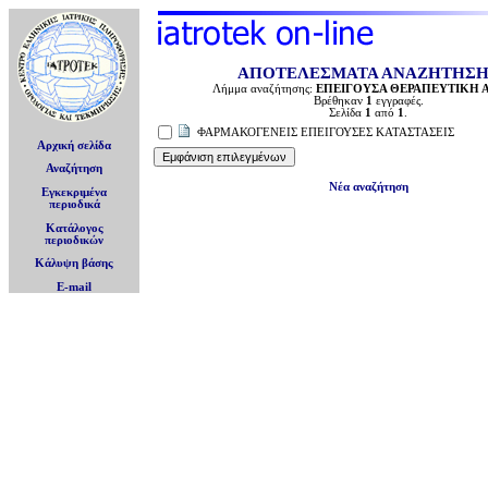
ΑΠΟΤΕΛΕΣΜΑΤΑ ΑΝΑΖΗΤΗΣ
Λήμμα αναζήτησης:
ΕΠΕΙΓΟΥΣΑ ΘΕΡΑΠΕΥΤΙΚΗ 
Βρέθηκαν
1
εγγραφές.
Σελίδα
1
από
1
.
ΦΑΡΜΑΚΟΓΕΝΕΙΣ ΕΠΕΙΓΟΥΣΕΣ ΚΑΤΑΣΤΑΣΕΙΣ
Αρχική σελίδα
Αναζήτηση
Νέα αναζήτηση
Εγκεκριμένα
περιοδικά
Κατάλογος
περιοδικών
Κάλυψη βάσης
E-mail