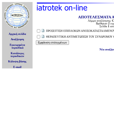
ΑΠΟΤΕΛΕΣΜΑΤΑ 
Λήμμα αναζήτησης:
C
Βρέθηκαν
2
εγγ
Σελίδα
1
απ
ΠΡΟΣΕΓΓΙΣΗ ΕΠΙΠΛΟΚΩΝ ΑΝΟΣΟΚΑΤΑΣΤΑΛΜΕΝΟΥ 
Αρχική σελίδα
ΘΕΡΑΠΕΥΤΙΚΗ ΑΝΤΙΜΕΤΩΠΙΣΗ ΤΟΥ ΣΥΝΔΡΟΜΟΥ 
Αναζήτηση
Εγκεκριμένα
περιοδικά
Νέα αναζήτ
Κατάλογος
περιοδικών
Κάλυψη βάσης
E-mail