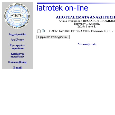
ΑΠΟΤΕΛΕΣΜΑΤΑ ΑΝΑΖΗΤΗΣ
Λήμμα αναζήτησης:
RESEARCH PROGRAM
Βρέθηκαν
1
εγγραφές.
Σελίδα
1
από
1
.
Η ΟΔΟΝΤΙΑΤΡΙΚΗ ΕΡΕΥΝΑ ΣΤΗΝ ΕΛΛΑΔΑ ΧΘΕΣ - Σ
Αρχική σελίδα
Αναζήτηση
Νέα αναζήτηση
Εγκεκριμένα
περιοδικά
Κατάλογος
περιοδικών
Κάλυψη βάσης
E-mail