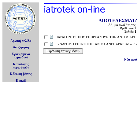
ΑΠΟΤΕΛΕΣΜΑΤΑ
Λήμμα αναζήτησης
Βρέθηκαν
2
Σελίδα
1
ΠΑΡΑΓΟΝΤΕΣ ΠΟΥ ΕΠΗΡΕΑΖΟΥΝ ΤΗΝ ΑΝΤΙΜΙΚΡΟΒΙ
Αρχική σελίδα
ΣΥΝΔΡΟΜΟ ΕΠΙΚΤΗΤΗΣ ΑΝΟΣΟΑΝΕΠΑΡΚΕΙΑΣ= ΨΥ
Αναζήτηση
Εγκεκριμένα
περιοδικά
Νέα ανα
Κατάλογος
περιοδικών
Κάλυψη βάσης
E-mail