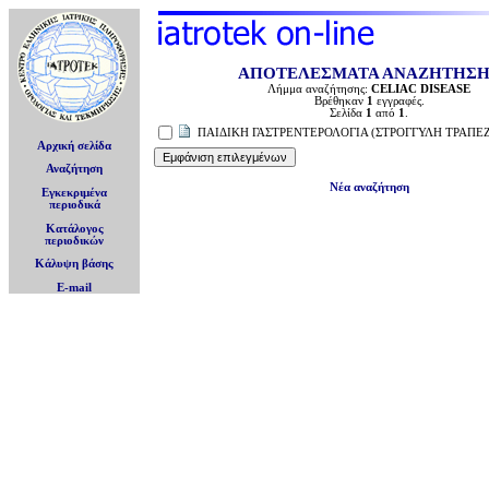
ΑΠΟΤΕΛΕΣΜΑΤΑ ΑΝΑΖΗΤΗΣ
Λήμμα αναζήτησης:
CELIAC DISEASE
Βρέθηκαν
1
εγγραφές.
Σελίδα
1
από
1
.
ΠΑΙΔΙΚΗ ΓΑΣΤΡΕΝΤΕΡΟΛΟΓΙΑ (ΣΤΡΟΓΓΥΛΗ ΤΡΑΠΕ
Αρχική σελίδα
Αναζήτηση
Νέα αναζήτηση
Εγκεκριμένα
περιοδικά
Κατάλογος
περιοδικών
Κάλυψη βάσης
E-mail