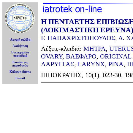
Η ΠΕΝΤΑΕΤΗΣ ΕΠΙΒΙΩΣ
(ΔΟΚΙΜΑΣΤΙΚΗ ΕΡΕΥΝΑ
Γ. ΠΑΠΑΧΡΙΣΤΟΠΟΥΛΟΣ
,
Δ. 
Αρχική σελίδα
Αναζήτηση
Λέξεις-κλειδιά:
ΜΗΤΡΑ
,
UTERU
Εγκεκριμένα
OVARY
,
ΒΛΕΦΑΡΟ
,
ORIGINAL
περιοδικά
ΛΑΡΥΓΓΑΣ
,
LARYNX
,
ΡΙΝΑ
,
Π
Κατάλογος
περιοδικών
Κάλυψη βάσης
ΙΠΠΟΚΡΑΤΗΣ, 10(1), 023-30, 19
E-mail