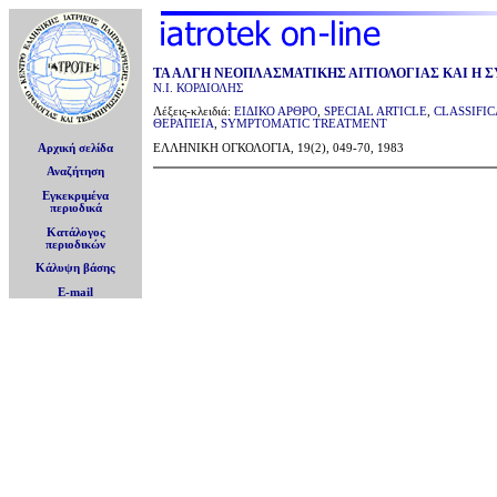
ΤΑ ΑΛΓΗ ΝΕΟΠΛΑΣΜΑΤΙΚΗΣ ΑΙΤΙΟΛΟΓΙΑΣ ΚΑΙ Η 
Ν.Ι. ΚΟΡΔΙΟΛΗΣ
Λέξεις-κλειδιά:
ΕΙΔΙΚΟ ΑΡΘΡΟ
,
SPECIAL ARTICLE
,
CLASSIFI
ΘΕΡΑΠΕΙΑ
,
SYMPTOMATIC TREATMENT
Αρχική σελίδα
ΕΛΛΗΝΙΚΗ ΟΓΚΟΛΟΓΙΑ, 19(2), 049-70, 1983
Αναζήτηση
Εγκεκριμένα
περιοδικά
Κατάλογος
περιοδικών
Κάλυψη βάσης
E-mail