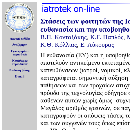
Στάσεις των φοιτητών της Ι
ευθανασία και την υποβοηθ
Β.Π. Κονταξάκης
,
Κ.Γ. Παπλός
,
Μ
Αρχική σελίδα
Κ.Θ. Κόλλιας
,
Ε. Λύκουρας
Αναζήτηση
Εγκεκριμένα
Η ευθανασία (ΕΥ) και η υποβοηθο
περιοδικά
αποτελούν αντικείμενο εκτεταμέ
Κατάλογος
περιοδικών
κατευθύνσεων (ιατροί, νομικοί, κλ
Κάλυψη βάσης
καταγράφεται σημαντική αύξηση 
E-mail
παθήσεων και των τροχαίων ατυχ
πρόοδο της τεχνολογίας οδήγησε 
ασθενών αυτών χωρίς όμως -συχνά
Μεγάλος αριθμός ερευνών, σε παγ
καταγραφούν οι απόψεις-τάσεις τ
και των συγγενών τους όπως επίσ