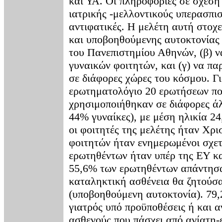
και ΥΑ. Οι πληροφορίες σε σχέση
ιατρικής -μελλοντικούς υπερασπισ
αντιφατικές. Η μελέτη αυτή στοχε
και υποβοηθούμενης αυτοκτονίας 
του Πανεπιστημίου Αθηνών, (β) να
γυναικών φοιτητών, και (γ) να πα
σε διάφορες χώρες του κόσμου. Γ
ερωτηματολόγιο 20 ερωτήσεων πο
χρησιμοποιήθηκαν σε διάφορες άλλ
44% γυναίκες), με μέση ηλικία 2
οι φοιτητές της μελέτης ήταν Χρ
φοιτητών ήταν ενημερωμένοι σχετ
ερωτηθέντων ήταν υπέρ της ΕΥ κα
55,6% των ερωτηθέντων απάντησαν
καταληκτική ασθένεια θα ζητούσα
(υποβοηθούμενη αυτοκτονία). 79,
γιατρός υπό προϋποθέσεις ή και 
ασθενούς που πάσχει από ανίατη-