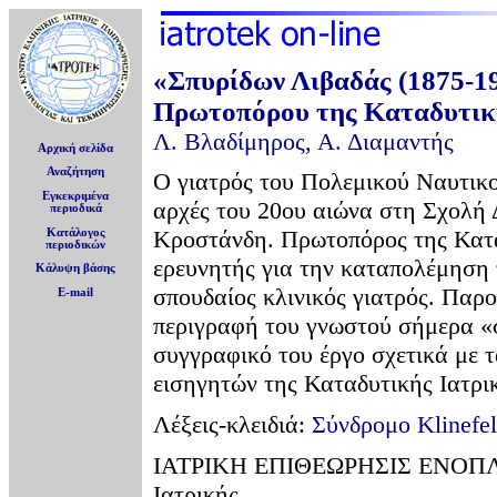
«Σπυρίδων Λιβαδάς (1875-1
Πρωτοπόρου της Καταδυτική
Λ. Βλαδίμηρος
,
Α. Διαμαντής
Αρχική σελίδα
Αναζήτηση
Ο γιατρός του Πολεμικού Ναυτικο
Εγκεκριμένα
αρχές του 20ου αιώνα στη Σχολή
περιοδικά
Κροστάνδη. Πρωτοπόρος της Καταδ
Κατάλογος
περιοδικών
ερευνητής για την καταπολέμηση
Κάλυψη βάσης
σπουδαίος κλινικός γιατρός. Παρο
E-mail
περιγραφή του γνωστού σήμερα «σ
συγγραφικό του έργο σχετικά με 
εισηγητών της Καταδυτικής Ιατρι
Λέξεις-κλειδιά:
Σύνδρομο Klinefel
ΙΑΤΡΙΚΗ ΕΠΙΘΕΩΡΗΣΙΣ ΕΝΟΠΛΩΝ 
Ιατρικής