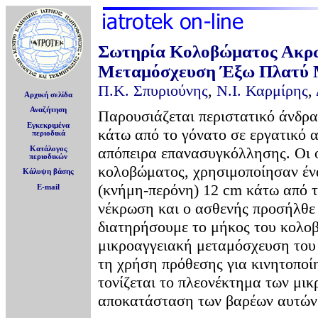
Σωτηρία Κολοβώματος Ακρω
Μεταμόσχευση Έξω Πλατύ 
Π.Κ. Σπυριούνης
,
Ν.Ι. Καρμίρης
,
Αρχική σελίδα
Αναζήτηση
Παρουσιάζεται περιστατικό άνδρα
Εγκεκριμένα
κάτω από το γόνατο σε εργατικό 
περιοδικά
απόπειρα επανασυγκόλλησης. Oι ο
Κατάλογος
περιοδικών
κολοβώματος, χρησιμοποίησαν ένα
Κάλυψη βάσης
(κνήμη-περόνη) 12 cm κάτω από τ
E-mail
νέκρωση και ο ασθενής προσήλθε 
διατηρήσουμε το μήκος του κολο
μικροαγγειακή μεταμόσχευση του 
τη χρήση πρόθεσης για κινητοποί
τονίζεται το πλεονέκτημα των μ
αποκατάσταση των βαρέων αυτών