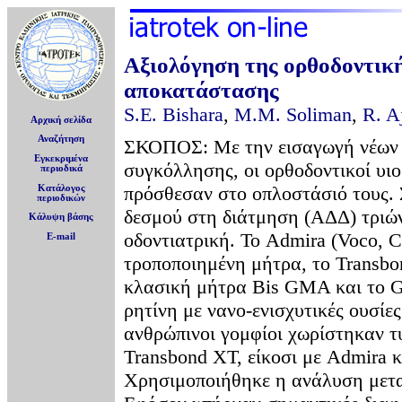
Αξιολόγηση της ορθοδοντικ
αποκατάστασης
S.E. Bishara
,
M.M. Soliman
,
R. A
Αρχική σελίδα
Αναζήτηση
ΣΚΟΠΟΣ: Με την εισαγωγή νέων σ
Εγκεκριμένα
συγκόλλησης, οι ορθοδοντικοί υιο
περιοδικά
πρόσθεσαν στο οπλοστάσιό τους. Σ
Κατάλογος
περιοδικών
δεσμού στη διάτμηση (ΑΔΔ) τριώ
Κάλυψη βάσης
οδοντιατρική. Το Admira (Voco, 
E-mail
τροποποιημένη μήτρα, το Transbo
κλασική μήτρα Bis GMA και το Gr
ρητίνη με νανο-ενισχυτικές ουσ
ανθρώπινοι γομφίοι χωρίστηκαν τ
Transbond XT, είκοσι με Admira
Χρησιμοποιήθηκε η ανάλυση μετα