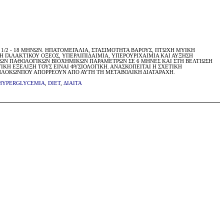
2 1/2 - 18 ΜΗΝΩΝ. ΗΠΑΤΟΜΕΓΑΛΙΑ, ΣΤΑΣΙΜΟΤΗΤΑ ΒΑΡΟΥΣ, ΠΤΩΧΗ ΜΥΙΚΗ
Η ΓΑΛΑΚΤΙΚΟΥ ΟΞΕΟΣ, ΥΠΕΡΛΙΠΙΔΑΙΜΙΑ, ΥΠΕΡΟΥΡΙΧΑΙΜΙΑ ΚΑΙ ΑΥΞΗΣΗ
 ΤΩΝ ΠΑΘΟΛΟΓΙΚΩΝ ΒΙΟΧΗΜΙΚΩΝ ΠΑΡΑΜΕΤΡΩΝ ΣΕ 6 ΜΗΝΕΣ ΚΑΙ ΣΤΗ ΒΕΛΤΙΩΣΗ
ΙΚΗ ΕΞΕΛΙΞΗ ΤΟΥΣ ΕΙΝΑΙ ΦΥΣΙΟΛΟΓΙΚΗ. ΑΝΑΣΚΟΠΕΙΤΑΙ Η ΣΧΕΤΙΚΗ
ΕΠΙΠΛΟΚΩΝΠΟΥ ΑΠΟΡΡΕΟΥΝ ΑΠΟ ΑΥΤΗ ΤΗ ΜΕΤΑΒΟΛΙΚΗ ΔΙΑΤΑΡΑΧΗ.
HYPERGLYCEMIA
,
DIET
,
ΔΙΑΙΤΑ